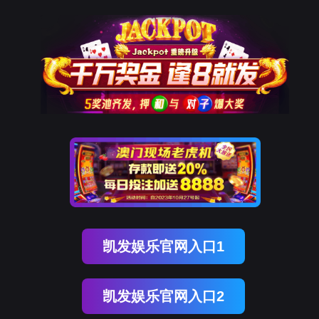
凯发娱乐官网入口1
凯发娱乐官网入口2