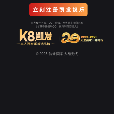
立 刻 注 册 凯 发 娱 乐
推荐使用谷歌、UC、火狐、夸客等主流浏览器
（尽量不要使用QQ、搜狗浏览器进入）
© 2025 信誉保障 大额无忧