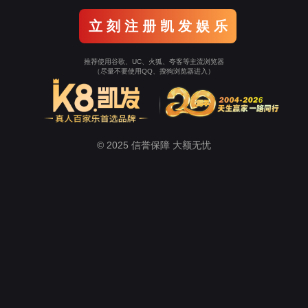
立 刻 注 册 凯 发 娱 乐
推荐使用谷歌、UC、火狐、夸客等主流浏览器
（尽量不要使用QQ、搜狗浏览器进入）
© 2025 信誉保障 大额无忧