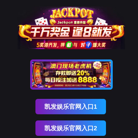
凯发娱乐官网入口1
凯发娱乐官网入口2